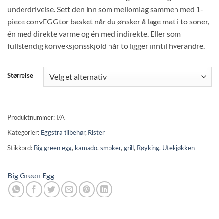
til
underdrivelse. Sett den inn som mellomlag sammen med 1-
kr 1
piece convEGGtor basket når du ønsker å lage mat i to soner,
030,00
én med direkte varme og én med indirekte. Eller som
fullstendig konveksjonsskjold når to ligger inntil hverandre.
Størrelse
Produktnummer:
I/A
Kategorier:
Eggstra tilbehør
,
Rister
Stikkord:
Big green egg
,
kamado
,
smoker
,
grill
,
Røyking
,
Utekjøkken
Big Green Egg