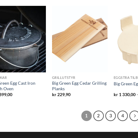
KAR
GRILLUTSTYR
EGGSTRA TIL
Green Egg Cast Iron
Big Green Egg Cedar Grilling
Big Green E
h Oven
Planks
899,00
kr
229,90
kr
1 330,00
1
2
3
4