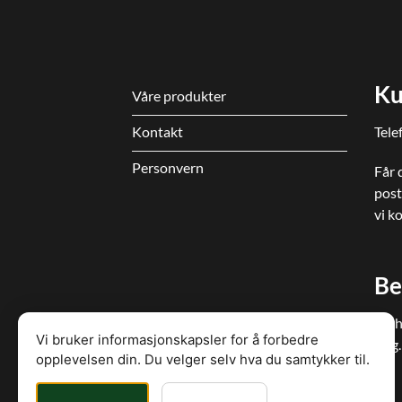
Ku
Våre produkter
Kontakt
Tele
Personvern
Får 
post
vi k
Be
Soth
Vi bruker informasjonskapsler for å forbedre
Org.
opplevelsen din. Du velger selv hva du samtykker til.