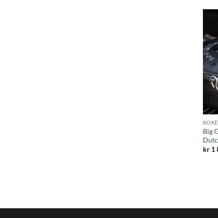
KOKE
Big 
Dutc
kr
1 