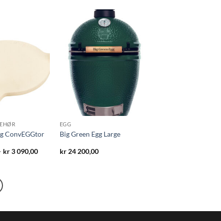
BEHØR
EGG
gg ConvEGGtor
Big Green Egg Large
Prisområde:
–
kr
3 090,00
kr
24 200,00
kr 1
330,00
til
kr 3
090,00