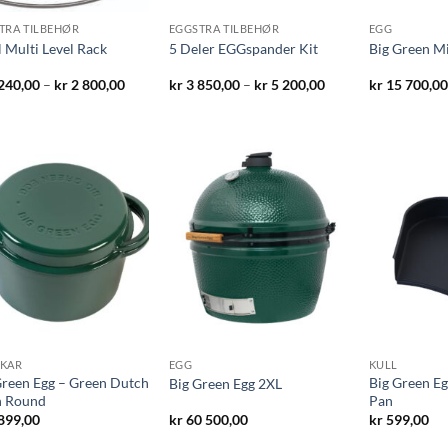
TRA TILBEHØR
EGGSTRA TILBEHØR
EGG
l Multi Level Rack
5 Deler EGGspander Kit
Big Green M
Prisområde:
Prisområde:
240,00
–
kr
2 800,00
kr
3 850,00
–
kr
5 200,00
kr
15 700,00
kr 2
kr 3
240,00
850,00
til
til
kr 2
kr 5
800,00
200,00
KAR
EGG
KULL
Green Egg – Green Dutch
Big Green E
Big Green Egg 2XL
 Round
Pan
899,00
kr
60 500,00
kr
599,00