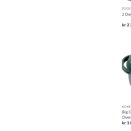
EGGS
2 De
kr
2 
KOKE
Big 
Oven
kr
1 