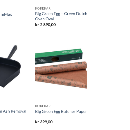
KOKEKAR
Big Green Egg – Green Dutch
iniMax
Oven Oval
kr
2 890,00
KOKEKAR
gg Ash Removal
Big Green Egg Butcher Paper
kr
399,00