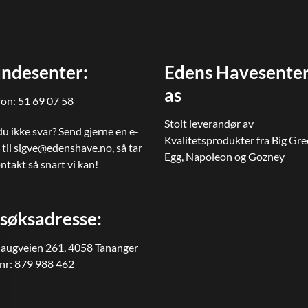
ndesenter:
Edens Havesente
as
fon:
51 69 07 58
Stolt leverandør av
du ikke svar? Send gjerne en e-
Kvalitetsprodukter fra Big Gr
 til
sigve@edenshave.no
, så tar
Egg, Napoleon og Gozney
ontakt så snart vi kan!
søksadresse:
augveien 261, 4058 Tananger
nr: 879 988 462