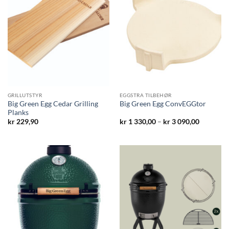
GRILLUTSTYR
EGGSTRA TILBEHØR
Big Green Egg Cedar Grilling
Big Green Egg ConvEGGtor
Planks
Prisområ
kr
229,90
kr
1 330,00
–
kr
3 090,00
kr 1
330,00
til
kr 3
090,00