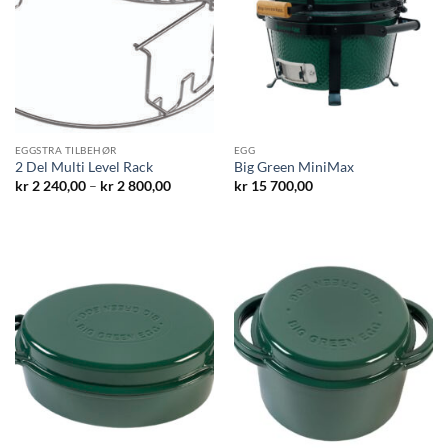
EGGSTRA TILBEHØR
EGG
2 Del Multi Level Rack
Big Green MiniMax
Prisområde:
kr
2 240,00
–
kr
2 800,00
kr
15 700,00
kr 2
240,00
til
kr 2
800,00