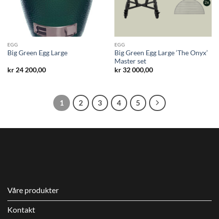
EGG
EGG
Big Green Egg Large ‘The Onyx’
Big Green Egg Large
Master set
kr
24 200,00
kr
32 000,00
1
2
3
4
5
Våre produkter
Kontakt