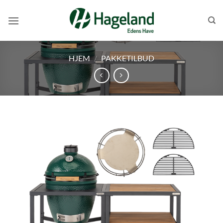
Skip
to
content
HJEM
/
PAKKETILBUD